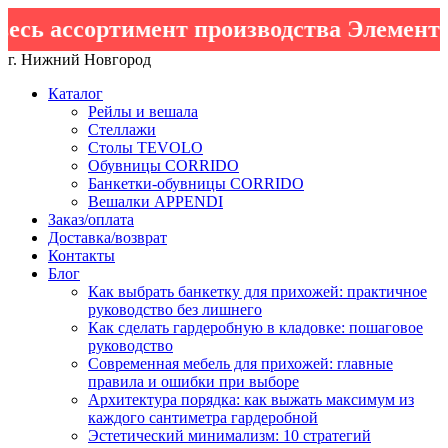
ссортимент производства Элементто для
г. Нижний Новгород
Каталог
Рейлы и вешала
Стеллажи
Столы TEVOLO
Обувницы CORRIDO
Банкетки-обувницы CORRIDO
Вешалки APPENDI
Заказ/оплата
Доставка/возврат
Контакты
Блог
Как выбрать банкетку для прихожей: практичное
руководство без лишнего
Как сделать гардеробную в кладовке: пошаговое
руководство
Современная мебель для прихожей: главные
правила и ошибки при выборе
Архитектура порядка: как выжать максимум из
каждого сантиметра гардеробной
Эстетический минимализм: 10 стратегий