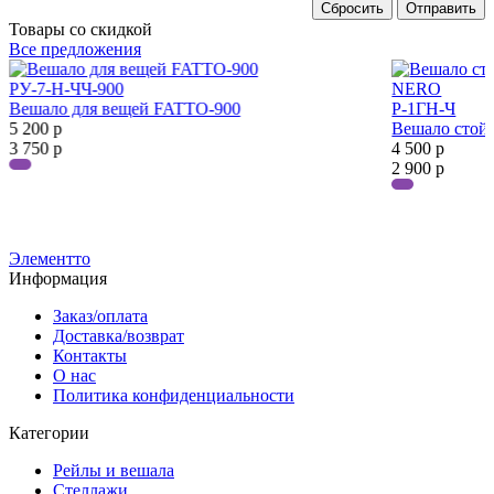
Сбросить
Отправить
Товары со скидкой
Все предложения
РУ-7-Н-ЧЧ-900
Вешало для вещей FATTO-900
Р-1ГН-Ч
5 200
р
Вешало сто
3 750
р
4 500
р
2 900
р
Элементто
Информация
Заказ/оплата
Доставка/возврат
Контакты
О нас
Политика конфиденциальности
Категории
Рейлы и вешала
Стеллажи