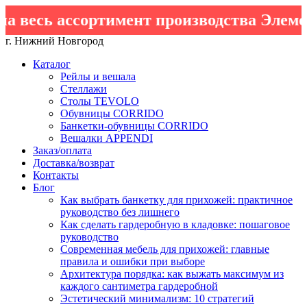
весь ассортимент производства Элемен
г. Нижний Новгород
Каталог
Рейлы и вешала
Стеллажи
Столы TEVOLO
Обувницы CORRIDO
Банкетки-обувницы CORRIDO
Вешалки APPENDI
Заказ/оплата
Доставка/возврат
Контакты
Блог
Как выбрать банкетку для прихожей: практичное
руководство без лишнего
Как сделать гардеробную в кладовке: пошаговое
руководство
Современная мебель для прихожей: главные
правила и ошибки при выборе
Архитектура порядка: как выжать максимум из
каждого сантиметра гардеробной
Эстетический минимализм: 10 стратегий