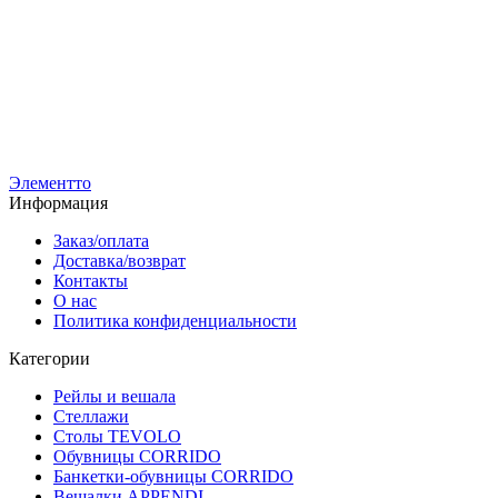
Р-1ГНЛ-Ч
Вешало TACCOLA-LUX-NERO ЛОФТ Г-образная с
подиумом
7 500
р
4 900
р
Элементто
Информация
Заказ/оплата
Доставка/возврат
Контакты
О нас
Политика конфиденциальности
Категории
Рейлы и вешала
Стеллажи
Столы TEVOLO
Обувницы CORRIDO
Банкетки-обувницы CORRIDO
Вешалки APPENDI