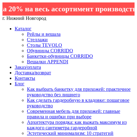
20% на весь ассортимент производства
г. Нижний Новгород
Каталог
Рейлы и вешала
Стеллажи
Столы TEVOLO
Обувницы CORRIDO
Банкетки-обувницы CORRIDO
Вешалки APPENDI
Заказ/оплата
Доставка/возврат
Контакты
Блог
Как выбрать банкетку для прихожей: практичное
руководство без лишнего
Как сделать гардеробную в кладовке: пошаговое
руководство
Современная мебель для прихожей: главные
правила и ошибки при выборе
Архитектура порядка: как выжать максимум из
каждого сантиметра гардеробной
Эстетический минимализм: 10 стратегий