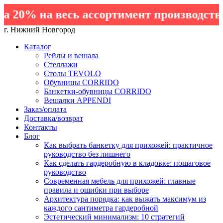
20% на весь ассортимент производства 
г. Нижний Новгород
Каталог
Рейлы и вешала
Стеллажи
Столы TEVOLO
Обувницы CORRIDO
Банкетки-обувницы CORRIDO
Вешалки APPENDI
Заказ/оплата
Доставка/возврат
Контакты
Блог
Как выбрать банкетку для прихожей: практичное
руководство без лишнего
Как сделать гардеробную в кладовке: пошаговое
руководство
Современная мебель для прихожей: главные
правила и ошибки при выборе
Архитектура порядка: как выжать максимум из
каждого сантиметра гардеробной
Эстетический минимализм: 10 стратегий