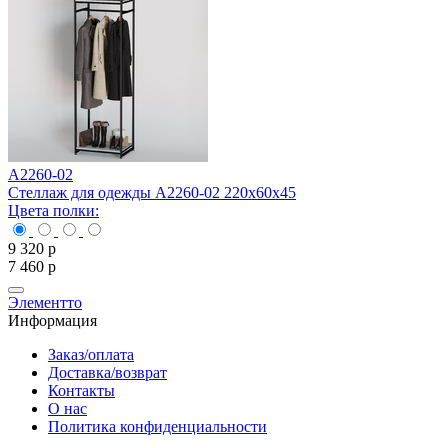
С
Ц
1
8
A2260-02
Стеллаж для одежды A2260-02 220х60х45
Цвета полки:
9 320
р
7 460
р
Элементто
Информация
Заказ/оплата
Доставка/возврат
Контакты
О нас
Политика конфиденциальности