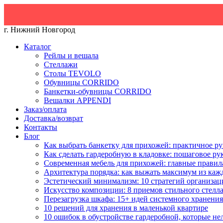
г. Нижний Новгород
Каталог
Рейлы и вешала
Стеллажи
Столы TEVOLO
Обувницы CORRIDO
Банкетки-обувницы CORRIDO
Вешалки APPENDI
Заказ/оплата
Доставка/возврат
Контакты
Блог
Как выбрать банкетку для прихожей: практичное ру
Как сделать гардеробную в кладовке: пошаговое ру
Современная мебель для прихожей: главные правил
Архитектура порядка: как выжать максимум из каж
Эстетический минимализм: 10 стратегий организац
Искусство композиции: 8 приемов стильного стелл
Перезагрузка шкафа: 15+ идей системного хранения
10 решений для хранения в маленькой квартире
10 ошибок в обустройстве гардеробной, которые не