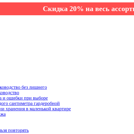
Скидка 20% на весь ассортимент 
ководство без лишнего
ководство
а и ошибки при выборе
дого сантиметра гардеробной
ии хранения в маленькой квартире
ажа
льзя повторять