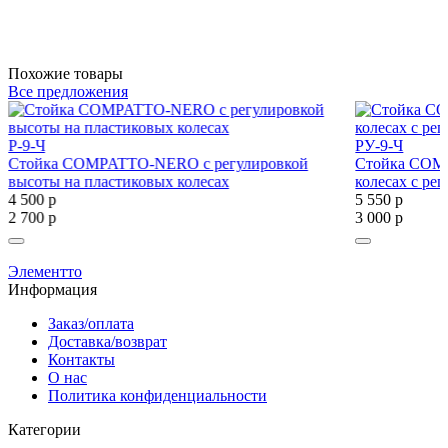
Похожие товары
Все предложения
Р-9-Ч
РУ-9-Ч
Стойка COMPATTO-NERO с регулировкой
Стойка COM
высоты на пластиковых колесах
колесах с ре
4 500
р
5 550
р
2 700
р
3 000
р
Элементто
Информация
Заказ/оплата
Доставка/возврат
Контакты
О нас
Политика конфиденциальности
Категории