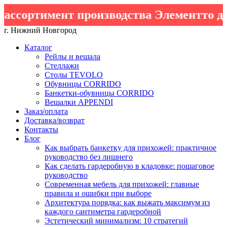
ссортимент производства Элементто для
г. Нижний Новгород
Каталог
Рейлы и вешала
Стеллажи
Столы TEVOLO
Обувницы CORRIDO
Банкетки-обувницы CORRIDO
Вешалки APPENDI
Заказ/оплата
Доставка/возврат
Контакты
Блог
Как выбрать банкетку для прихожей: практичное
руководство без лишнего
Как сделать гардеробную в кладовке: пошаговое
руководство
Современная мебель для прихожей: главные
правила и ошибки при выборе
Архитектура порядка: как выжать максимум из
каждого сантиметра гардеробной
Эстетический минимализм: 10 стратегий