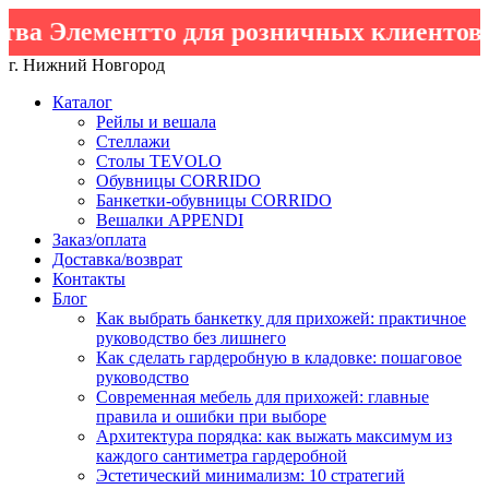
ва Элементто для розничных клиентов!
*
г. Нижний Новгород
Каталог
Рейлы и вешала
Стеллажи
Столы TEVOLO
Обувницы CORRIDO
Банкетки-обувницы CORRIDO
Вешалки APPENDI
Заказ/оплата
Доставка/возврат
Контакты
Блог
Как выбрать банкетку для прихожей: практичное
руководство без лишнего
Как сделать гардеробную в кладовке: пошаговое
руководство
Современная мебель для прихожей: главные
правила и ошибки при выборе
Архитектура порядка: как выжать максимум из
каждого сантиметра гардеробной
Эстетический минимализм: 10 стратегий