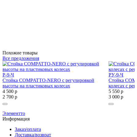
Похожие товары
Все предложения
Р-9-Ч
РУ-9-Ч
Стойка COMPATTO-NERO с регулировкой
Стойка COM
высоты на пластиковых колесах
колесах с ре
4 500
р
5 550
р
2 700
р
3 000
р
Элементто
Информация
Заказ/оплата
Доставка/возврат