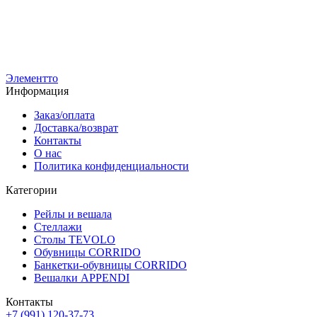
GABBIANO-NERO Т-образная, "LOFT"
Ве
7 500
р
GA
4 900
р
обр
10 
7 1
Элементто
Информация
Заказ/оплата
Доставка/возврат
Контакты
О нас
Политика конфиденциальности
Категории
Рейлы и вешала
Стеллажи
Столы TEVOLO
Обувницы CORRIDO
Банкетки-обувницы CORRIDO
Вешалки APPENDI
Контакты
+7 (991) 120-37-73