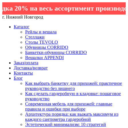
ка 20% на весь ассортимент производст
г. Нижний Новгород
Каталог
Рейлы и вешала
Стеллажи
Столы TEVOLO
Обувницы CORRIDO
Банкетки-обувницы CORRIDO
Вешалки APPENDI
Заказ/оплата
Доставка/возврат
Контакты
Блог
Как выбрать банкетку для прихожей: практичное
руководство без лишнего
Как сделать гардеробную в кладовке: пошаговое
руководство
Современная мебель для прихожей: главные
правила и ошибки при выборе
Архитектура порядка: как выжать максимум из
каждого сантиметра гардеробной
Эстетический минимализм: 10 стратегий