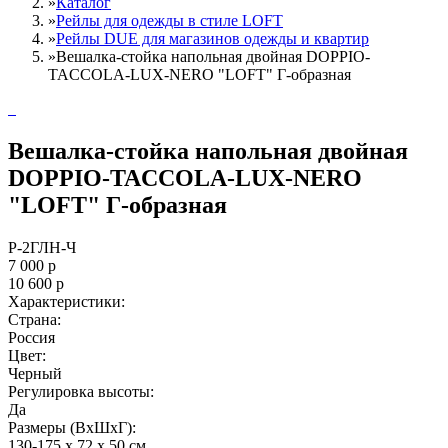
»
Каталог
»
Рейлы для одежды в стиле LOFT
»
Рейлы DUE для магазинов одежды и квартир
»
Вешалка-стойка напольная двойная DOPPIO-
TACCOLA-LUX-NERO "LOFT" Г-образная
Вешалка-стойка напольная двойная
DOPPIO-TACCOLA-LUX-NERO
"LOFT" Г-образная
Р-2ГЛН-Ч
7 000
р
10 600
р
Характеристики:
Страна:
Россия
Цвет:
Черный
Регулировка высоты:
Да
Размеры (ВxШxГ):
130-175 x 72 x 50 см