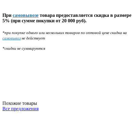
При
самовывозе
товара предоставляется скидка в размере
5% (при сумме покупки от 20 000 руб).
*при покупке одного или нескольких товаров по оптовой цене скидка на
самовывоз
не действует
*скидки не суммируются
Похожие товары
Все предложения
Р-2ТН-Ч
OPPIO-
Вешалка напольная двойная DOPPIO-
Р-