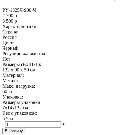
РУ-1325Ч-900-Ч
2 700
р
3 500
р
Характеристики:
Страна:
Россия
Цвет:
Черный
Регулировка высоты:
Нет
Размеры (ВxШxГ):
132 x 90 x 50 см
Материал:
Металл
Maкс. нагрузка:
60 кг
Упаковка:
Размеры упаковки:
7x14x132 см
Вес с упаковкой:
5.5 кг
-
+
В корзину