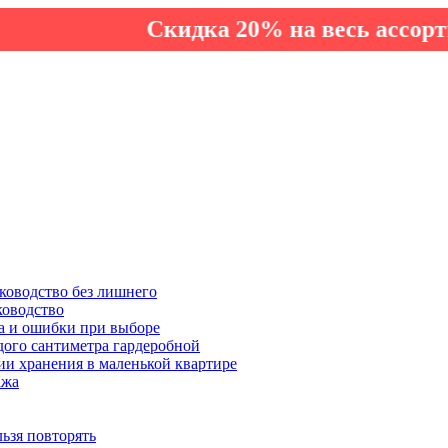
Скидка 20% на весь ассортимент 
ководство без лишнего
ководство
а и ошибки при выборе
дого сантиметра гардеробной
ии хранения в маленькой квартире
ажа
льзя повторять