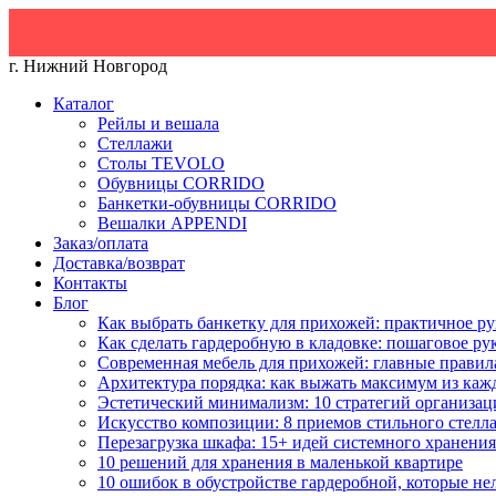
г. Нижний Новгород
Каталог
Рейлы и вешала
Стеллажи
Столы TEVOLO
Обувницы CORRIDO
Банкетки-обувницы CORRIDO
Вешалки APPENDI
Заказ/оплата
Доставка/возврат
Контакты
Блог
Как выбрать банкетку для прихожей: практичное ру
Как сделать гардеробную в кладовке: пошаговое ру
Современная мебель для прихожей: главные правил
Архитектура порядка: как выжать максимум из каж
Эстетический минимализм: 10 стратегий организац
Искусство композиции: 8 приемов стильного стелл
Перезагрузка шкафа: 15+ идей системного хранения
10 решений для хранения в маленькой квартире
10 ошибок в обустройстве гардеробной, которые не