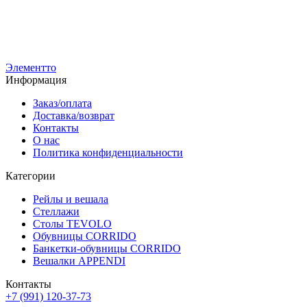
Цвета полки:
Ц
18 220
р
8
14 580
р
6
Элементто
Информация
Заказ/оплата
Доставка/возврат
Контакты
О нас
Политика конфиденциальности
Категории
Рейлы и вешала
Стеллажи
Столы TEVOLO
Обувницы CORRIDO
Банкетки-обувницы CORRIDO
Вешалки APPENDI
Контакты
+7 (991) 120-37-73