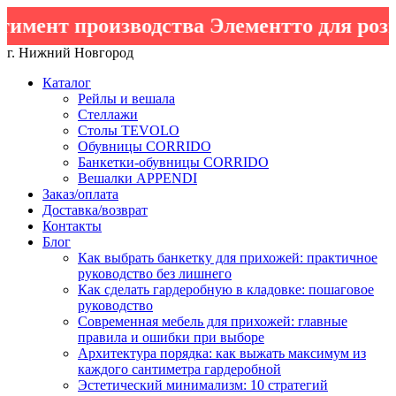
имент производства Элементто для розн
г. Нижний Новгород
Каталог
Рейлы и вешала
Стеллажи
Столы TEVOLO
Обувницы CORRIDO
Банкетки-обувницы CORRIDO
Вешалки APPENDI
Заказ/оплата
Доставка/возврат
Контакты
Блог
Как выбрать банкетку для прихожей: практичное
руководство без лишнего
Как сделать гардеробную в кладовке: пошаговое
руководство
Современная мебель для прихожей: главные
правила и ошибки при выборе
Архитектура порядка: как выжать максимум из
каждого сантиметра гардеробной
Эстетический минимализм: 10 стратегий