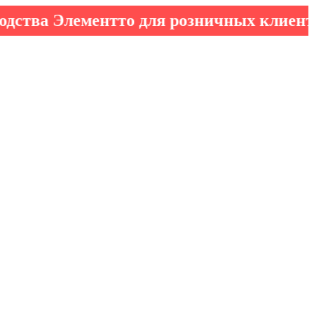
 Элементто для розничных клиентов!
*кр