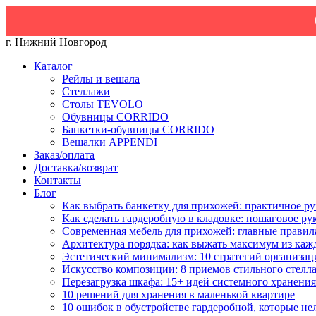
Скидка
г. Нижний Новгород
Каталог
Рейлы и вешала
Стеллажи
Столы TEVOLO
Обувницы CORRIDO
Банкетки-обувницы CORRIDO
Вешалки APPENDI
Заказ/оплата
Доставка/возврат
Контакты
Блог
Как выбрать банкетку для прихожей: практичное ру
Как сделать гардеробную в кладовке: пошаговое ру
Современная мебель для прихожей: главные правил
Архитектура порядка: как выжать максимум из каж
Эстетический минимализм: 10 стратегий организац
Искусство композиции: 8 приемов стильного стелл
Перезагрузка шкафа: 15+ идей системного хранения
10 решений для хранения в маленькой квартире
10 ошибок в обустройстве гардеробной, которые не