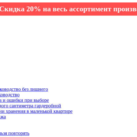
 20% на весь ассортимент производства
ководство без лишнего
ководство
а и ошибки при выборе
дого сантиметра гардеробной
ии хранения в маленькой квартире
ажа
льзя повторять