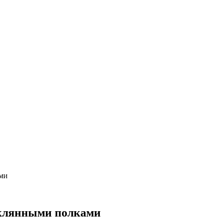
ами
теклянными полками