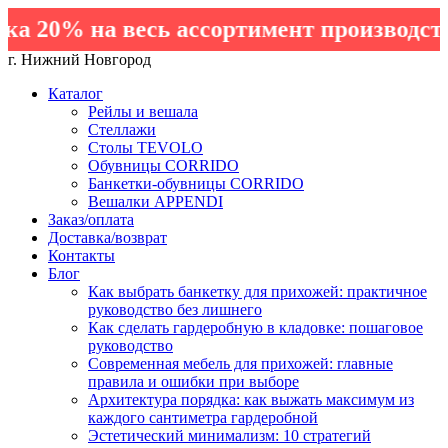
 20% на весь ассортимент производства
г. Нижний Новгород
Каталог
Рейлы и вешала
Стеллажи
Столы TEVOLO
Обувницы CORRIDO
Банкетки-обувницы CORRIDO
Вешалки APPENDI
Заказ/оплата
Доставка/возврат
Контакты
Блог
Как выбрать банкетку для прихожей: практичное
руководство без лишнего
Как сделать гардеробную в кладовке: пошаговое
руководство
Современная мебель для прихожей: главные
правила и ошибки при выборе
Архитектура порядка: как выжать максимум из
каждого сантиметра гардеробной
Эстетический минимализм: 10 стратегий