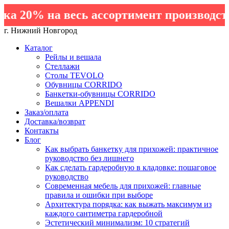
 20% на весь ассортимент производства
г. Нижний Новгород
Каталог
Рейлы и вешала
Стеллажи
Столы TEVOLO
Обувницы CORRIDO
Банкетки-обувницы CORRIDO
Вешалки APPENDI
Заказ/оплата
Доставка/возврат
Контакты
Блог
Как выбрать банкетку для прихожей: практичное
руководство без лишнего
Как сделать гардеробную в кладовке: пошаговое
руководство
Современная мебель для прихожей: главные
правила и ошибки при выборе
Архитектура порядка: как выжать максимум из
каждого сантиметра гардеробной
Эстетический минимализм: 10 стратегий