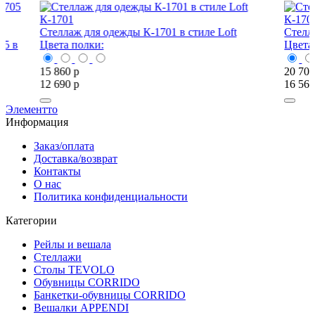
К-1701
К-1703
Стеллаж для одежды К-1701 в стиле Loft
Стеллаж для 
Цвета полки:
Цвета полки:
15 860
р
20 700
р
12 690
р
16 560
р
Элементто
Информация
Заказ/оплата
Доставка/возврат
Контакты
О нас
Политика конфиденциальности
Категории
Рейлы и вешала
Стеллажи
Столы TEVOLO
Обувницы CORRIDO
Банкетки-обувницы CORRIDO
Вешалки APPENDI