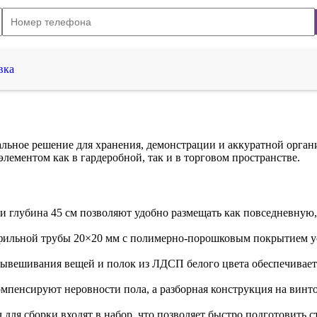
вка
ьное решение для хранения, демонстрации и аккуратной орган
ементом как в гардеробной, так и в торговом пространстве.
и глубина 45 см позволяют удобно размещать как повседневную, 
фильной трубы 20×20 мм с полимерно-порошковым покрытием уст
ывешивания вещей и полок из ЛДСП белого цвета обеспечивает 
пенсируют неровности пола, а разборная конструкция на винто
для сборки входят в набор, что позволяет быстро подготовить с