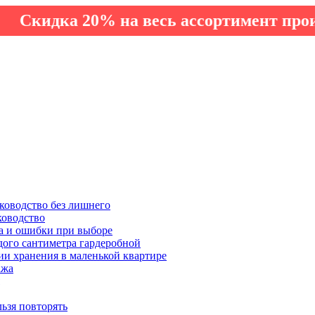
ка 20% на весь ассортимент производст
ководство без лишнего
ководство
а и ошибки при выборе
дого сантиметра гардеробной
ии хранения в маленькой квартире
ажа
льзя повторять