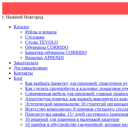
Скид
г. Нижний Новгород
Каталог
Рейлы и вешала
Стеллажи
Столы TEVOLO
Обувницы CORRIDO
Банкетки-обувницы CORRIDO
Вешалки APPENDI
Заказ/оплата
Доставка/возврат
Контакты
Блог
Как выбрать банкетку для прихожей: практичное ру
Как сделать гардеробную в кладовке: пошаговое ру
Современная мебель для прихожей: главные правил
Архитектура порядка: как выжать максимум из каж
Эстетический минимализм: 10 стратегий организац
Искусство композиции: 8 приемов стильного стелл
Перезагрузка шкафа: 15+ идей системного хранения
10 решений для хранения в маленькой квартире
10 ошибок в обустройстве гардеробной, которые не