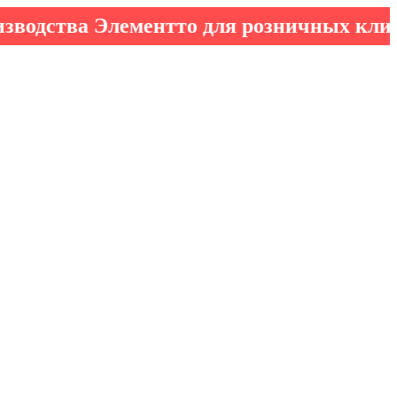
ва Элементто для розничных клиентов!
*