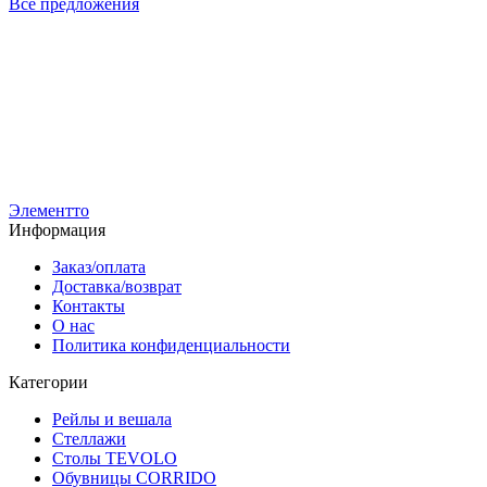
Все предложения
Р-1ГН-Ч
Р-1ГНЛ-Ч
Вешало стойка для одежды TACCOLA-NERO
Вешало TA
4 500
р
образная с п
2 900
р
7 500
р
4 900
р
Элементто
Информация
Заказ/оплата
Доставка/возврат
Контакты
О нас
Политика конфиденциальности
Категории
Рейлы и вешала
Стеллажи
Столы TEVOLO
Обувницы CORRIDO