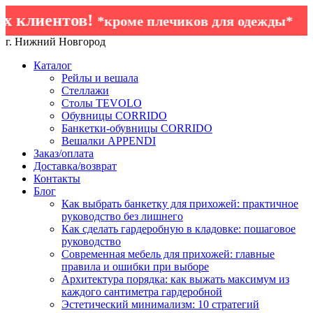
 клиентов!
*кроме плечиков для одежды*
г. Нижний Новгород
Каталог
Рейлы и вешала
Стеллажи
Столы TEVOLO
Обувницы CORRIDO
Банкетки-обувницы CORRIDO
Вешалки APPENDI
Заказ/оплата
Доставка/возврат
Контакты
Блог
Как выбрать банкетку для прихожей: практичное
руководство без лишнего
Как сделать гардеробную в кладовке: пошаговое
руководство
Современная мебель для прихожей: главные
правила и ошибки при выборе
Архитектура порядка: как выжать максимум из
каждого сантиметра гардеробной
Эстетический минимализм: 10 стратегий