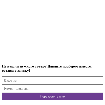
Купить в 1 клик
Подробнее
A1760-20
Металлический шкаф A1760-20
12 630
р
10 110
р
Купить в 1 клик
Подробнее
Не нашли нужного товар? Давайте подберем вместе,
оставьте заявку!