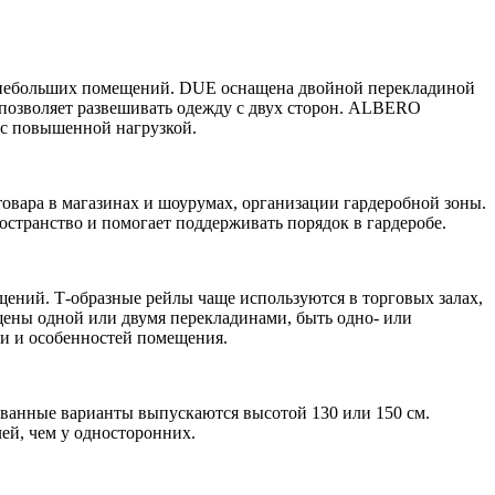
ля небольших помещений. DUE оснащена двойной перекладиной
позволяет развешивать одежду с двух сторон. ALBERO
 с повышенной нагрузкой.
товара в магазинах и шоурумах, организации гардеробной зоны.
странство и помогает поддерживать порядок в гардеробе.
ений. Т-образные рейлы чаще используются в торговых залах,
щены одной или двумя перекладинами, быть одно- или
и и особенностей помещения.
ованные варианты выпускаются высотой 130 или 150 см.
лей, чем у односторонних.