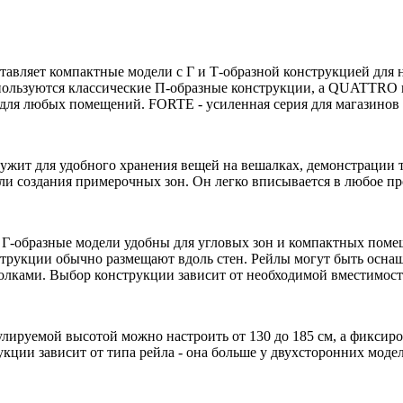
дставляет компактные модели с Г и Т-образной конструкцией д
пользуются классические П-образные конструкции, а QUATTRO 
для любых помещений. FORTE - усиленная серия для магазинов
лужит для удобного хранения вещей на вешалках, демонстрации 
и создания примерочных зон. Он легко вписывается в любое про
Г-образные модели удобны для угловых зон и компактных помещ
нструкции обычно размещают вдоль стен. Рейлы могут быть осна
олками. Выбор конструкции зависит от необходимой вместимост
улируемой высотой можно настроить от 130 до 185 см, а фиксир
укции зависит от типа рейла - она больше у двухсторонних моде