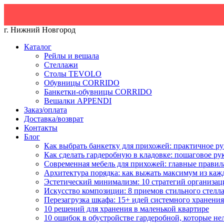
г. Нижний Новгород
Каталог
Рейлы и вешала
Стеллажи
Столы TEVOLO
Обувницы CORRIDO
Банкетки-обувницы CORRIDO
Вешалки APPENDI
Заказ/оплата
Доставка/возврат
Контакты
Блог
Как выбрать банкетку для прихожей: практичное ру
Как сделать гардеробную в кладовке: пошаговое ру
Современная мебель для прихожей: главные правил
Архитектура порядка: как выжать максимум из каж
Эстетический минимализм: 10 стратегий организац
Искусство композиции: 8 приемов стильного стелл
Перезагрузка шкафа: 15+ идей системного хранения
10 решений для хранения в маленькой квартире
10 ошибок в обустройстве гардеробной, которые не