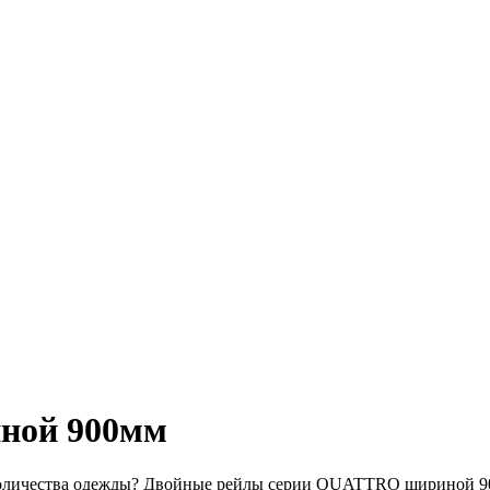
ной 900мм
оличества одежды? Двойные рейлы серии QUATTRO шириной 90 