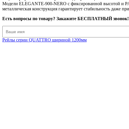
Модели ELEGANTE-900-NERO с фиксированной высотой и PAR
металлическая конструкция гарантирует стабильность даже при
Есть вопросы по товару? Закажите БЕСПЛАТНЫЙ звонок!
Рейлы серии QUATTRO шириной 1200мм
РУ-4ЧЧ-900
Вешало ELEGANTE-900-NERO двойное, металлическое на но
6 900
р
5 600
р
Купить в 1 клик
Подробнее
РУ-5-ЧЧ-900
Вешало напольное PARALLELO-900-NERO двойное металлическ
9 300
р
7 200
р
Купить в 1 клик
Подробнее