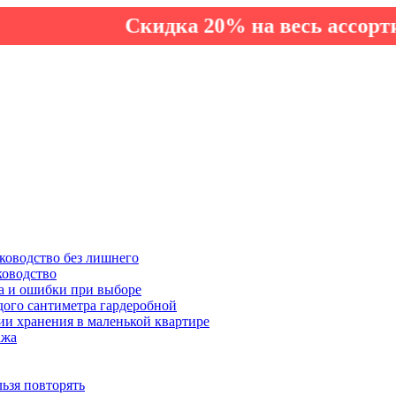
Скидка 20% на весь ассортимент п
ководство без лишнего
ководство
а и ошибки при выборе
дого сантиметра гардеробной
ии хранения в маленькой квартире
ажа
льзя повторять