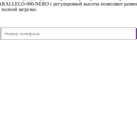
ALLELO-900-NERO с регулировкой высоты позволяют размест
 полной загрузке.
жках
ое на ножках, черного цвета