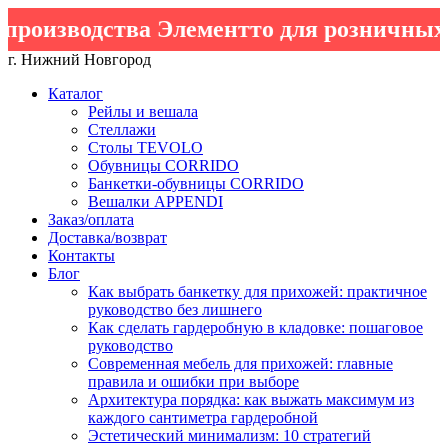
роизводства Элементто для розничных к
г. Нижний Новгород
Каталог
Рейлы и вешала
Стеллажи
Столы TEVOLO
Обувницы CORRIDO
Банкетки-обувницы CORRIDO
Вешалки APPENDI
Заказ/оплата
Доставка/возврат
Контакты
Блог
Как выбрать банкетку для прихожей: практичное
руководство без лишнего
Как сделать гардеробную в кладовке: пошаговое
руководство
Современная мебель для прихожей: главные
правила и ошибки при выборе
Архитектура порядка: как выжать максимум из
каждого сантиметра гардеробной
Эстетический минимализм: 10 стратегий