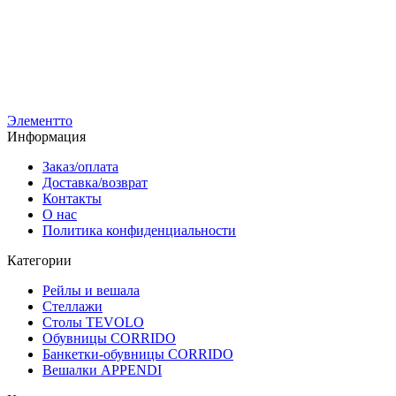
К-1705
К
Стеллаж для одежды и аксессуаров КД-1705 в стиле Loft
С
18 540
р
Ц
14 830
р
1
1
Элементто
Информация
Заказ/оплата
Доставка/возврат
Контакты
О нас
Политика конфиденциальности
Категории
Рейлы и вешала
Стеллажи
Столы TEVOLO
Обувницы CORRIDO
Банкетки-обувницы CORRIDO
Вешалки APPENDI