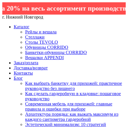
20% на весь ассортимент производства 
г. Нижний Новгород
Каталог
Рейлы и вешала
Стеллажи
Столы TEVOLO
Обувницы CORRIDO
Банкетки-обувницы CORRIDO
Вешалки APPENDI
Заказ/оплата
Доставка/возврат
Контакты
Блог
Как выбрать банкетку для прихожей: практичное
руководство без лишнего
Как сделать гардеробную в кладовке: пошаговое
руководство
Современная мебель для прихожей: главные
правила и ошибки при выборе
Архитектура порядка: как выжать максимум из
каждого сантиметра гардеробной
Эстетический минимализм: 10 стратегий