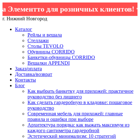
 Элементто для розничных клиентов!
*кр
г. Нижний Новгород
Каталог
Рейлы и вешала
Стеллажи
Столы TEVOLO
Обувницы CORRIDO
Банкетки-обувницы CORRIDO
Вешалки APPENDI
Заказ/оплата
Доставка/возврат
Контакты
Блог
Как выбрать банкетку для прихожей: практичное
руководство без лишнего
Как сделать гардеробную в кладовке: пошаговое
руководство
Современная мебель для прихожей: главные
правила и ошибки при выборе
Архитектура порядка: как выжать максимум из
каждого сантиметра гардеробной
Эстетический минимализм: 10 стратегий