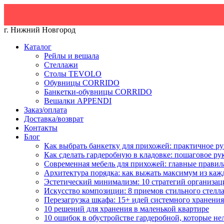
г. Нижний Новгород
Каталог
Рейлы и вешала
Стеллажи
Столы TEVOLO
Обувницы CORRIDO
Банкетки-обувницы CORRIDO
Вешалки APPENDI
Заказ/оплата
Доставка/возврат
Контакты
Блог
Как выбрать банкетку для прихожей: практичное ру
Как сделать гардеробную в кладовке: пошаговое ру
Современная мебель для прихожей: главные правил
Архитектура порядка: как выжать максимум из каж
Эстетический минимализм: 10 стратегий организац
Искусство композиции: 8 приемов стильного стелл
Перезагрузка шкафа: 15+ идей системного хранения
10 решений для хранения в маленькой квартире
10 ошибок в обустройстве гардеробной, которые не