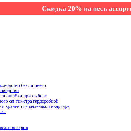
Скидка 20% на весь ассортимент п
ководство без лишнего
ководство
а и ошибки при выборе
дого сантиметра гардеробной
ии хранения в маленькой квартире
ажа
льзя повторять