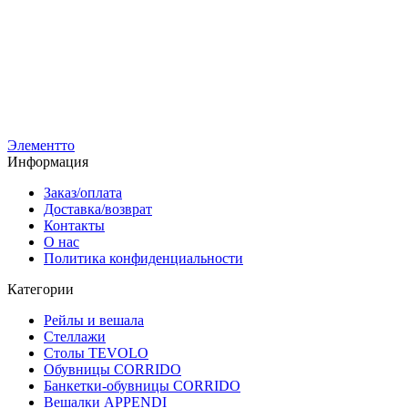
A22120-05-ЧДС
Стеллаж для одежды в стиле Лофт A22120-05-ЧДС
С
(220х120х45)
Ц
Цвета полки:
1
13 130
р
8
10 510
р
Элементто
Информация
Заказ/оплата
Доставка/возврат
Контакты
О нас
Политика конфиденциальности
Категории
Рейлы и вешала
Стеллажи
Столы TEVOLO
Обувницы CORRIDO
Банкетки-обувницы CORRIDO
Вешалки APPENDI