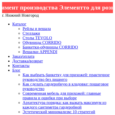
мент производства Элементто для розни
г. Нижний Новгород
Каталог
Рейлы и вешала
Стеллажи
Столы TEVOLO
Обувницы CORRIDO
Банкетки-обувницы CORRIDO
Вешалки APPENDI
Заказ/оплата
Доставка/возврат
Контакты
Блог
Как выбрать банкетку для прихожей: практичное
руководство без лишнего
Как сделать гардеробную в кладовке: пошаговое
руководство
Современная мебель для прихожей: главные
правила и ошибки при выборе
Архитектура порядка: как выжать максимум из
каждого сантиметра гардеробной
Эстетический минимализм: 10 стратегий