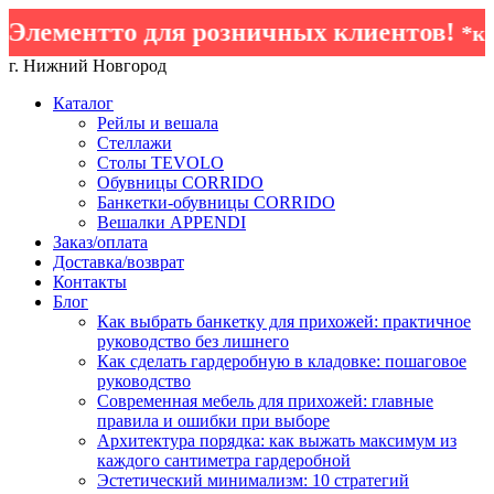
Элементто для розничных клиентов!
*кром
г. Нижний Новгород
Каталог
Рейлы и вешала
Стеллажи
Столы TEVOLO
Обувницы CORRIDO
Банкетки-обувницы CORRIDO
Вешалки APPENDI
Заказ/оплата
Доставка/возврат
Контакты
Блог
Как выбрать банкетку для прихожей: практичное
руководство без лишнего
Как сделать гардеробную в кладовке: пошаговое
руководство
Современная мебель для прихожей: главные
правила и ошибки при выборе
Архитектура порядка: как выжать максимум из
каждого сантиметра гардеробной
Эстетический минимализм: 10 стратегий