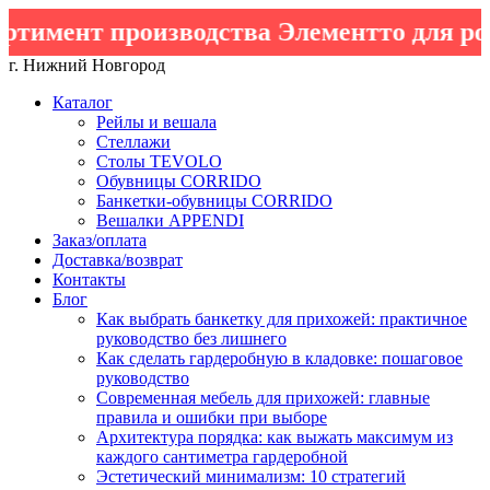
имент производства Элементто для роз
г. Нижний Новгород
Каталог
Рейлы и вешала
Стеллажи
Столы TEVOLO
Обувницы CORRIDO
Банкетки-обувницы CORRIDO
Вешалки APPENDI
Заказ/оплата
Доставка/возврат
Контакты
Блог
Как выбрать банкетку для прихожей: практичное
руководство без лишнего
Как сделать гардеробную в кладовке: пошаговое
руководство
Современная мебель для прихожей: главные
правила и ошибки при выборе
Архитектура порядка: как выжать максимум из
каждого сантиметра гардеробной
Эстетический минимализм: 10 стратегий