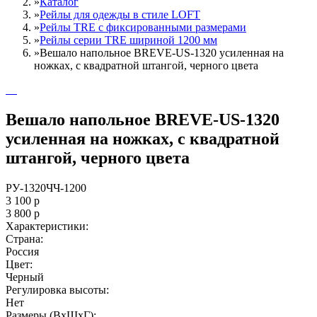
»
Каталог
»
Рейлы для одежды в стиле LOFT
»
Рейлы TRE c фиксированными размерами
»
Рейлы серии TRE шириной 1200 мм
»
Вешало напольное BREVE-US-1320 усиленная на
ножках, с квадратной штангой, черного цвета
Вешало напольное BREVE-US-1320
усиленная на ножках, с квадратной
штангой, черного цвета
РУ-1320ЧЧ-1200
3 100
р
3 800
р
Характеристики:
Страна:
Россия
Цвет:
Черный
Регулировка высоты:
Нет
Размеры (ВxШxГ):