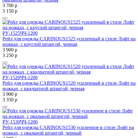
3 700
р
3 150
р
РУ-1525ЧЧ-1200
Рейл для одежды CARINOUS1525 усиленный в стиле Лофт на
ножках, с круглой штангой, черная
3 900
р
3 250
р
РУ-1520ЧЧ-1200
Рейл для одежды CARINOUS1520 усиленный в стиле Лофт на
ножках, с квадратной штангой, черная
3 900
р
3 350
р
РУ-1530ЧЧ-1200
Рейл для одежды CARINOUS1530 усиленное в стиле Лофт на
ножках, с овальной штангой, черный