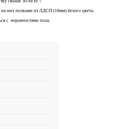
зку свыше 30-ти кг !
 на них полками из ЛДСП (16мм) белого цвета.
ся с неровностями пола.