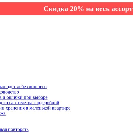
Скидка 20% на весь ассортимент 
ководство без лишнего
ководство
а и ошибки при выборе
дого сантиметра гардеробной
ии хранения в маленькой квартире
ажа
льзя повторять