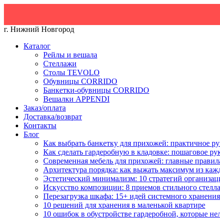
г. Нижний Новгород
Каталог
Рейлы и вешала
Стеллажи
Столы TEVOLO
Обувницы CORRIDO
Банкетки-обувницы CORRIDO
Вешалки APPENDI
Заказ/оплата
Доставка/возврат
Контакты
Блог
Как выбрать банкетку для прихожей: практичное ру
Как сделать гардеробную в кладовке: пошаговое ру
Современная мебель для прихожей: главные правил
Архитектура порядка: как выжать максимум из каж
Эстетический минимализм: 10 стратегий организац
Искусство композиции: 8 приемов стильного стелл
Перезагрузка шкафа: 15+ идей системного хранения
10 решений для хранения в маленькой квартире
10 ошибок в обустройстве гардеробной, которые не