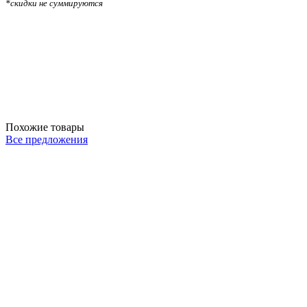
*скидки не суммируются
Похожие товары
Все предложения
К-1705
К
Стеллаж для одежды и аксессуаров КД-1705 в стиле Loft
С