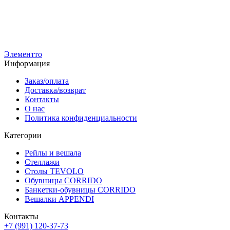
18 540
р
Ц
14 830
р
1
1
Элементто
Информация
Заказ/оплата
Доставка/возврат
Контакты
О нас
Политика конфиденциальности
Категории
Рейлы и вешала
Стеллажи
Столы TEVOLO
Обувницы CORRIDO
Банкетки-обувницы CORRIDO
Вешалки APPENDI
Контакты
+7 (991) 120-37-73