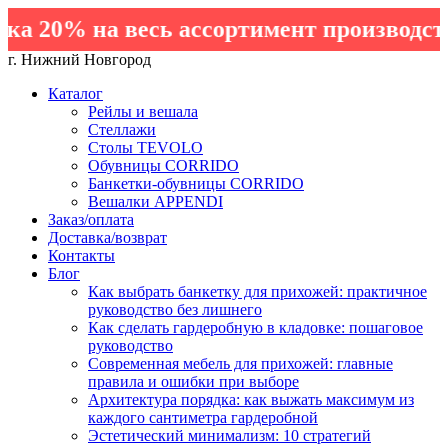
 20% на весь ассортимент производств
г. Нижний Новгород
Каталог
Рейлы и вешала
Стеллажи
Столы TEVOLO
Обувницы CORRIDO
Банкетки-обувницы CORRIDO
Вешалки APPENDI
Заказ/оплата
Доставка/возврат
Контакты
Блог
Как выбрать банкетку для прихожей: практичное
руководство без лишнего
Как сделать гардеробную в кладовке: пошаговое
руководство
Современная мебель для прихожей: главные
правила и ошибки при выборе
Архитектура порядка: как выжать максимум из
каждого сантиметра гардеробной
Эстетический минимализм: 10 стратегий